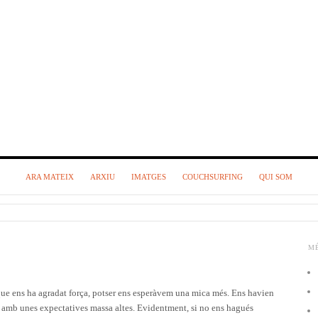
ARA MATEIX
ARXIU
IMATGES
COUCHSURFING
QUI SOM
M
 que ens ha agradat força, potser ens esperàvem una mica més. Ens havien
ar amb unes expectatives massa altes. Evidentment, si no ens hagués