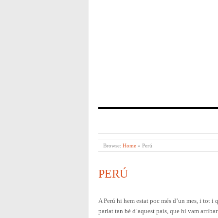
Browse:
Home
»
Perú
PERÚ
A Perú hi hem estat poc més d’un mes, i tot i
parlat tan bé d’aquest país, que hi vam arrib