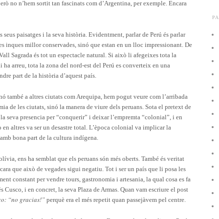
però no n’hem sortit tan fascinats com d’Argentina, per exemple. Encara
PA
 seus paisatges i la seva història. Evidentment, parlar de Perú és parlar
s inques millor conservades, sinó que estan en un lloc impressionant. De
Vall Sagrada és tot un espectacle natural. Si això li afegeixes tota la
hi ha arreu, tota la zona del nord-est del Perú es converteix en una
dre part de la història d’aquest país.
inó també a altres ciutats com Arequipa, hem pogut veure com l’arribada
a de les ciutats, sinó la manera de viure dels peruans. Sota el pretext de
 la seva presencia per “conquerir” i deixar l’empremta “colonial”, i en
 en altres va ser un desastre total. L’època colonial va implicar la
amb bona part de la cultura indígena.
ívia, ens ha semblat que els peruans són més oberts. També és veritat
cara que això de vegades sigui negatiu. Tot i ser un país que li posa les
jament constant per vendre tours, gastronomia i artesania, la qual cosa es fa
 Cusco, i en concret, la seva Plaza de Armas. Quan vam escriure el post
o: “no gracias!”
perquè era el més repetit quan passejàvem pel centre.