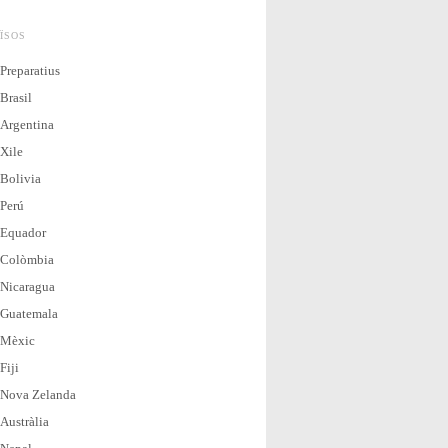
ÏSOS
Preparatius
Brasil
Argentina
Xile
Bolivia
Perú
Equador
Colòmbia
Nicaragua
Guatemala
Mèxic
Fiji
Nova Zelanda
Austràlia