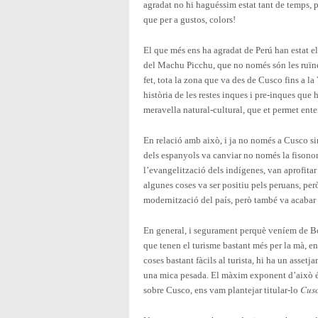
agradat no hi haguéssim estat tant de temps, 
que per a gustos, colors!
El que més ens ha agradat de Perú han estat els
del Machu Picchu, que no només són les ruïne
fet, tota la zona que va des de Cusco fins a la 
història de les restes inques i pre-inques que 
meravella natural-cultural, que et permet enten
En relació amb això, i ja no només a Cusco s
dels espanyols va canviar no només la fisonomi
l’evangelització dels indígenes, van aprofitar
algunes coses va ser positiu pels peruans, però
modernització del país, però també va acabar 
En general, i segurament perquè veníem de Bol
que tenen el turisme bastant més per la mà, en
coses bastant fàcils al turista, hi ha un asset
una mica pesada. El màxim exponent d’això és
Cusc
sobre Cusco, ens vam plantejar titular-lo