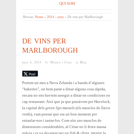
QUI SOM
Browse:
Home
»
2014
»
juny
»
De vins per Marlborough
DE VINS PER
MARLBOROUGH
juny 6, 2014
· by
Mònica i César
· in
Blog
Post
Portem un mes a Nova Zelanda i a banda d’algunes
“bakeries”, on hem parat a dinar alguna cosa ràpida,
encara no ens havíem assegut a dinar en condicions en
cap restaurant. Així que ja que passàvem per Havelock,
la capital dels
green lips mussels
(els musclos de llavis
verds), vam pensar que era un bon moment per
entaular-nos i tastar-los. Com són uns musclos de
dimensions considerables, al César no li feien massa
gràcia i es va decantar per un
fish & chips
, mentre la