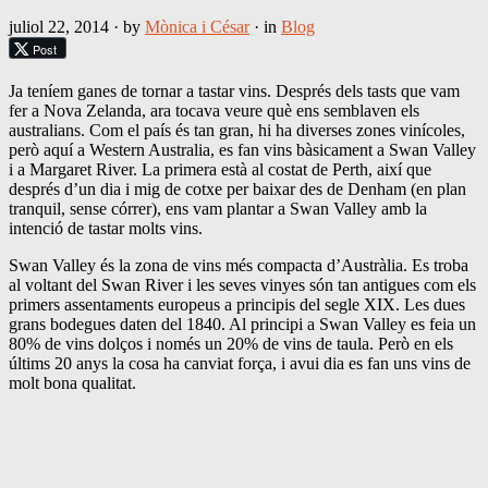
juliol 22, 2014
· by
Mònica i César
· in
Blog
Post
Ja teníem ganes de tornar a tastar vins. Després dels tasts que vam
fer a Nova Zelanda, ara tocava veure què ens semblaven els
australians. Com el país és tan gran, hi ha diverses zones vinícoles,
però aquí a Western Australia, es fan vins bàsicament a Swan Valley
i a Margaret River. La primera està al costat de Perth, així que
després d’un dia i mig de cotxe per baixar des de Denham (en plan
tranquil, sense córrer), ens vam plantar a Swan Valley amb la
intenció de tastar molts vins.
Swan Valley és la zona de vins més compacta d’Austràlia. Es troba
al voltant del Swan River i les seves vinyes són tan antigues com els
primers assentaments europeus a principis del segle XIX. Les dues
grans bodegues daten del 1840. Al principi a Swan Valley es feia un
80% de vins dolços i només un 20% de vins de taula. Però en els
últims 20 anys la cosa ha canviat força, i avui dia es fan uns vins de
molt bona qualitat.