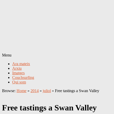
Menu
Ara mateix
Arxiu
Imatges
Couchsurfing
Qui som
Browse:
Home
»
2014
»
juliol
»
Free tastings a Swan Valley
Free tastings a Swan Valley