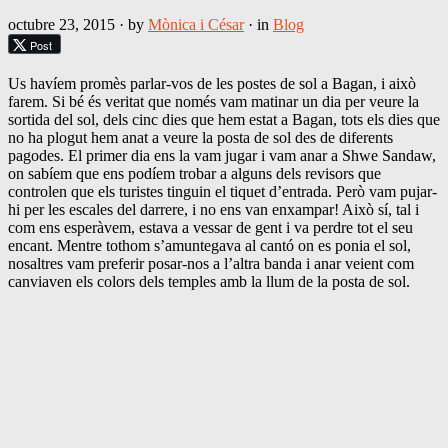
octubre 23, 2015
· by
Mònica i César
· in
Blog
Post
Us havíem promès parlar-vos de les postes de sol a Bagan, i això
farem. Si bé és veritat que només vam matinar un dia per veure la
sortida del sol, dels cinc dies que hem estat a Bagan, tots els dies que
no ha plogut hem anat a veure la posta de sol des de diferents
pagodes. El primer dia ens la vam jugar i vam anar a Shwe Sandaw,
on sabíem que ens podíem trobar a alguns dels revisors que
controlen que els turistes tinguin el tiquet d’entrada. Però vam pujar-
hi per les escales del darrere, i no ens van enxampar! Això sí, tal i
com ens esperàvem, estava a vessar de gent i va perdre tot el seu
encant. Mentre tothom s’amuntegava al cantó on es ponia el sol,
nosaltres vam preferir posar-nos a l’altra banda i anar veient com
canviaven els colors dels temples amb la llum de la posta de sol.