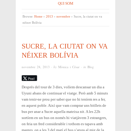
QUI SOM
Browse:
Home
»
2013
»
novembre
»
Sucre, la ciutat on va
néixer Bolívia
SUCRE, LA CIUTAT ON VA
NÉIXER BOLÍVIA
novembre 28, 2013
· by
Mònica i César
· in
Blog
Post
Després del tour de 3 dies, volíem descansar un dia a
Uyuni abans de continuar el viatge. Però amb 5 minuts
vam tenir-ne prou per saber que no hi teníem res a fer,
en aquest poble. Així que vam comprar uns bitllets de
bus per anar a Sucre aquella mateixa nit. A les 22h
sortíem en un bus on només hi viatjàvem 3 estrangers,
on feia un fred considerable i tothom es tapava amb
mantes, on a les 3 del matí el bus s’atura al mig de la