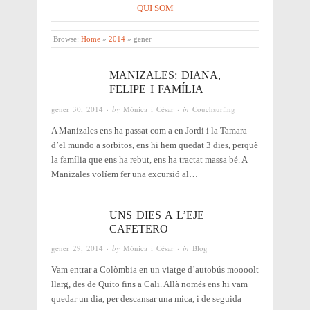
QUI SOM
Browse:
Home
»
2014
»
gener
MANIZALES: DIANA,
FELIPE I FAMÍLIA
gener 30, 2014
· by
Mònica i César
· in
Couchsurfing
A Manizales ens ha passat com a en Jordi i la Tamara
d’el mundo a sorbitos, ens hi hem quedat 3 dies, perquè
la família que ens ha rebut, ens ha tractat massa bé. A
Manizales volíem fer una excursió al…
UNS DIES A L’EJE
CAFETERO
gener 29, 2014
· by
Mònica i César
· in
Blog
Vam entrar a Colòmbia en un viatge d’autobús moooolt
llarg, des de Quito fins a Cali. Allà només ens hi vam
quedar un dia, per descansar una mica, i de seguida