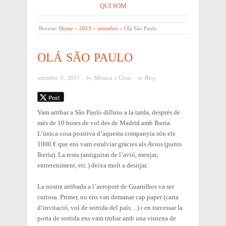
QUI SOM
Browse:
Home
»
2013
»
setembre
»
Olá São Paulo
OLÁ SÃO PAULO
setembre 5, 2013
· by
Mònica i César
· in
Blog
Post
Vam arribar a São Paulo dilluns a la tarda, després de
més de 10 hores de vol des de Madrid amb Iberia.
L’única cosa positiva d’aquesta companyia són els
1000 € que ens vam estalviar gràcies als Avios (punts
Iberia). La resta (antiguitat de l’avió, menjar,
entreteniment, etc.) deixa molt a desitjar.
La nostra arribada a l’aeroport de Guarulhos va ser
curiosa. Primer, no ens van demanar cap paper (carta
d’invitació, vol de sortida del país…) i en travessar la
porta de sortida ens vam trobar amb una vintena de